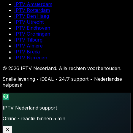
IPTV
Amsterdam
IPTV
Rotterdam
IPTV
Den Haag
IPTV
Utrecht
IPTV
Eindhoven
IPTV
Groningen
IPTV
Tilburg
IPTV
Almere
IPTV
Breda
IPTV
Nijmegen
©
2026
IPTV Nederland
. Alle rechten voorbehouden.
Snelle levering • iDEAL • 24/7 support • Nederlandse
helpdesk
IPTV Nederland
support
Online · reactie binnen 5 min