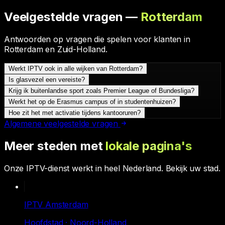
Veelgestelde vragen —
Rotterdam
Antwoorden op vragen die spelen voor klanten in
Rotterdam
en
Zuid-Holland
.
Werkt IPTV ook in alle wijken van Rotterdam?
Is glasvezel een vereiste?
Krijg ik buitenlandse sport zoals Premier League of Bundesliga?
Werkt het op de Erasmus campus of in studentenhuizen?
Hoe zit het met activatie tijdens kantooruren?
Algemene veelgestelde vragen
Meer steden met
lokale pagina's
Onze IPTV-dienst werkt in heel Nederland. Bekijk uw stad.
IPTV
Amsterdam
Hoofdstad · Noord-Holland