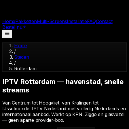
Home
Pakketten
Multi-Screens
Installatie
FAQ
Contact
Bestel nu
Home
/
Steden
/
Rotterdam
IPTV
Rotterdam
—
havenstad, snelle
streams
Van Centrum tot Hoogvliet, van Kralingen tot
IJsselmonde: IPTV Nederland met volledig Nederlands en
internationaal aanbod. Werkt op KPN, Ziggo en glasvezel
— geen aparte provider-box.